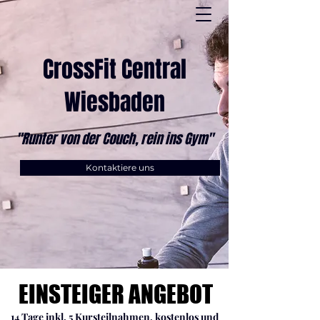
CrossFit Central
Wiesbaden
"Runter von der Couch, rein ins Gym"
Kontaktiere uns
EINSTEIGER ANGEBOT
EINSTEIGER ANGEBOT
14 Tage inkl. 5 Kursteilnahmen, kostenlos und